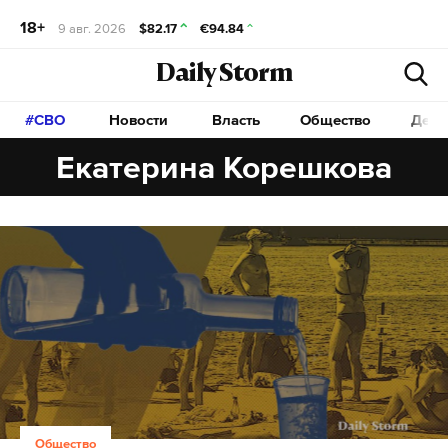
18+
9 авг. 2026
$82.17
€94.84
Daily Storm
#СВО
Новости
Власть
Общество
Дета
Екатерина Корешкова
Общество