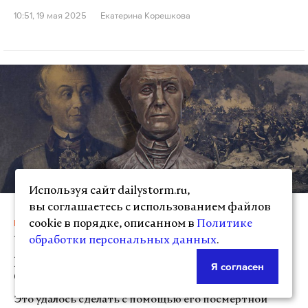
10:51, 19 мая 2025
Екатерина Корешкова
Используя сайт dailystorm.ru,
вы соглашаетесь с использованием файлов
Новости
cookie в порядке, описанном в
Политике
Ученые воссоздали внешность
обработки персональных данных
.
русского полководца Александра
Я согласен
Суворова
Это удалось сделать с помощью его посмертной