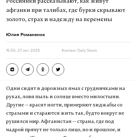
Россиянки рассказывают, как живут
афганки при талибах, где бурки скрывают
золото, страх и надежду на перемены
Юлия Романенок
15:55, 27 окт. 2025
Коллаж: Daily Storm
Одни сидят в дорожных ямах с грудничками на
руках, ловя пыль и солнце вместо милостыни.
Другие — красят ногти, примеряют хиджабы со
стразами и стараются жить так, будто вокруг не
рушился мир. Афганистан — страна, где под
чадрой прячут не только лицо, но и прошлое, и