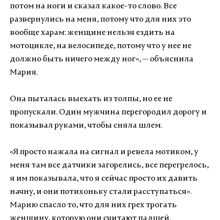
потом на ноги и сказал какое-то слово. Все
развернулись на меня, потому что для них это
вообще харам: женщине нельзя ездить на
мотоцикле, на велосипеде, потому что у нее не
должно быть ничего между ног
»
, — объяснила
Мария.
Она пыталась выехать из толпы, но ее не
пропускали. Один мужчина перегородил дорогу и
показывал руками, чтобы сняла шлем.
«
Я просто нажала на сигнал и ревела мотиком, у
меня там все датчики загорелись, все перегрелось,
я им показывала, что я сейчас просто их давить
начну, и они потихоньку стали расступаться
».
Марию с
пасло то, что для них грех трогать
женщину, которую они считают падшей.