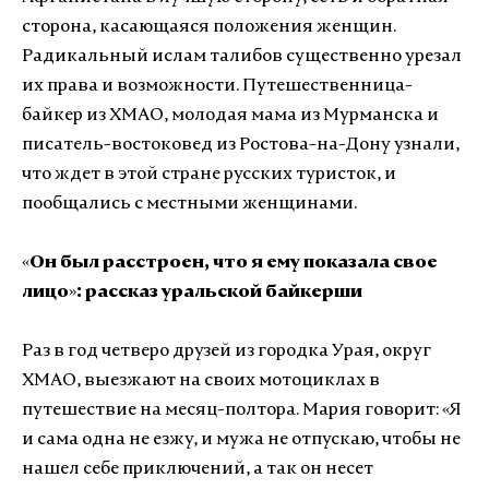
сторона, касающаяся положения женщин.
Радикальный ислам талибов существенно урезал
их права и возможности. Путешественница-
байкер из ХМАО, молодая мама из Мурманска и
писатель-востоковед из Ростова-на-Дону узнали,
что ждет в этой стране русских туристок, и
пообщались с местными женщинами.
«
Он был расстроен, что я ему показала свое
лицо
»
: рассказ уральской байкерши
Раз в год четверо друзей из городка Урая, округ
ХМАО, выезжают на своих мотоциклах в
путешествие на месяц-полтора. Мария говорит:
«
Я
и сама одна не езжу, и мужа не отпускаю, чтобы не
нашел себе приключений, а так он несет