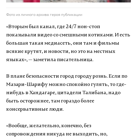
Фото из личного архива героя публикации
«
Вторым был канал, где 24/7 нон-стоп
показывали видео со смешными котиками. И есть
большая такая медиасеть, они там и фильмы
всякие крутят, и новости, но это на местных
языках
»
, — заметила писательница.
В плане безопасности город городу рознь. Если по
Мазари-Шарифу можно спокойно гулять, то где-
нибудь в Хандагаре, цитадели Талибана, надо
быть осторожнее, там гораздо более
консервативные люди.
«
Вообще, желательно, конечно, без
сопровождения никуда не выходить, но,