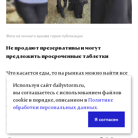
Фото из личного архива героя публикации
Не продают презервативы и могут
предложить просроченные таблетки
Что касается еды, то на рынках можно найти все
необходимое, даже консервы из американских
Используя сайт dailystorm.ru,
пайков. А вот со средствами гигиены и
вы соглашаетесь с использованием файлов
контрацепции — проблема. Так как везде торговцы
cookie в порядке, описанном в
Политике
— мужчины, они даже могут не разбираться, что
обработки персональных данных
.
нужно женщине, а объяснить словами она не
Я согласен
имеет права.