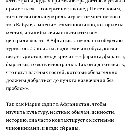
«
Это страна, куда я приезжаю с радостью и уезжаю
с радостью
»
, — говорит востоковед. По ее словам,
там всегда большую роль играет не мнение кого-
то в Кабуле, а мнение тех чиновников, которые на
местах, и талибы сейчас пытаются все
централизовать. В Афганистане власти оберегают
туристов:
«
Таксисты, водители автобуса, когда
везут туристов, везде кричат —
«
фаранга, фаранга,
фаранга
»
, то есть иностранка. Так они дают знать,
что везут важных гостей, которые обязательно
должны добраться до пункта назначения без
проблем
»
.
Так как Мария ездит в Афганистан, чтобы
изучить культуру, местные обычаи, ценности,
историю, она часто контактирует с местными
чиновниками, и везде ей рады.