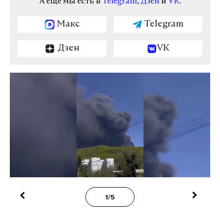
А еще мы есть в
Telegram
,
Дзен
и
VK
.
Макс
Telegram
Дзен
VK
1/5