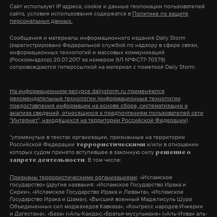
Сайт использует IP адреса, cookie и данные геолокации пользователей
В феврале 2026 года домен WhatsApp
исчез
из
ближайшей многоэтажки — 305 метров, до
сайта, условия использования содержатся в
школьники
Политике по защите
#
DNS-серверов ведомства. СМИ расценили это как
персональных данных.
детского сада — порядка 500.
полную блокировку платформы. Сейчас при
Сообщения и материалы информационного издания Daily Storm
(зарегистрировано Федеральной службой по надзору в сфере связи,
попытке открыть сайт пользователи из РФ видят
информационных технологий и массовых коммуникаций
Подпишитесь на Daily Storm в
MAX
. Он
ошибку. Под аналогичные ограничения попал и
(Роскомнадзор) 20.07.2017 за номером ЭЛ №ФС77-70379)
сопровождаются гиперссылкой на материал с пометкой Daily Storm.
работает там, где тормозит интернет.
мессенджер Telegram, основанный уехавшим из
А еще мы есть в
Telegram
,
Дзен
и
VK
.
России Павлом Дуровым.
На информационном ресурсе dailystorm.ru применяются
рекомендательные технологии (информационные технологии
предоставления информации на основе сбора, систематизации и
Макс
Telegram
* Принадлежит корпорации Meta, признанной
анализа сведений, относящихся к предпочтениям пользователей сети
"Интернет", находящихся на территории Российской Федерации)
экстремистской и запрещенной в РФ.
Дзен
VK
*упомянутые в текстах организации, признанные на территории
Российской Федерации
и/или в отношении
террористическими
которых судом принято вступившее в законную силу
решение о
. В том числе:
запрете деятельности
Подпишитесь на Daily Storm в
MAX
. Он
работает там, где тормозит интернет.
Признаны террористическими организациями
: «Исламское
государство» (другие названия: «Исламское Государство Ирака и
А еще мы есть в
Telegram
,
Дзен
и
VK
.
Сирии», «Исламское Государство Ирака и Леванта», «Исламское
Государство Ирака и Шама»), «Высший военный Маджлисуль Шура
Объединенных сил моджахедов Кавказа», «Конгресс народов Ичкерии
Макс
Telegram
и Дагестана», «База» («Аль-Каида»),«Братья-мусульмане» («Аль-Ихван аль-