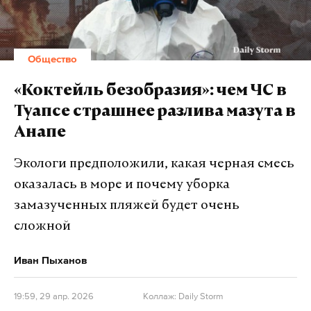
загрязнения в Туапсе будут гораздо
значительнее, чем недавно в Анапе, а в
ближайшее время часть нефтепродуктов
Общество
уже попадет в Сочи и на территорию
Геленджика. Стоит ли верить таким
«Коктейль безобразия»: чем ЧС в
прогнозам?
Туапсе страшнее разлива мазута в
Анапе
— Считаю, что это фейки. Удаленность Сочи и
Адлера от района локализации этой аварии очень
Экологи предположили, какая черная смесь
значительная. Количество попавших в акваторию
оказалась в море и почему уборка
Черного моря нефтепродуктов — недостаточное,
замазученных пляжей будет очень
чтобы растечься на такую величину. Просто
сложной
законы физики есть. Черное море ведь не
покроется сплошным пятном. Понятно,
Иван Пыханов
произошла экологическая катастрофа локального
уровня, что в этом ничего хорошего. В районе Сочи
19:59, 29 апр. 2026
Коллаж: Daily Storm
есть и нефтехранилища, и перегрузочные