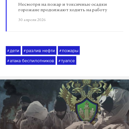
Несмотря на пожар и токсичные осадки
горожане продолжают ходить на работу
30 апреля 2026
дети
разлив нефти
пожары
#
#
#
атака беспилотников
туапсе
#
#