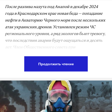
После разлива мазута под Анапой в декабре 2024
года в Краснодарском крае новая беда — попадание
нефти в Акваторию Черного моря после нескольких
атак украинских дронов. Установлен режим ЧС
регионального уровня, а ряд экологов бьют тревогу,
что последствия аварии будут ощущаться и десять
лет. Член Общественного совета при
Росприроднадзоре Владислав Жуков в интервью
Daily Storm развеял столь скептические прогнозы.
Продолжить чтение
По мнению эколога, ситуация в Туапсе непростая, но
вполне решаемая, а последствия разлива нефти
власти успеют устранить к началу туристического
сезона.
— Владислав Владимирович, ряд экспертов
утверждают, что последствия от нефтяного