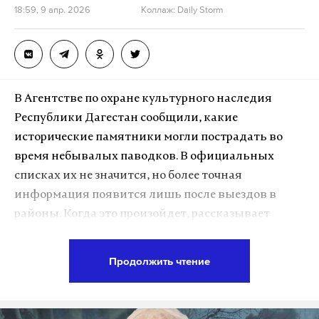
18:59, 9 апр. 2026
Коллаж: Daily Storm
В Агентстве по охране культурного наследия
Республики Дагестан сообщили, какие
исторические памятники могли пострадать во
время небывалых паводков. В официальных
списках их не значится, но более точная
информация появится лишь после выездов в
районы. Когда это произойдет, рассказывает
первый заместитель руководителя ведомства
Загидат Исаева.
Продолжить чтение
— Загидат Набигуллаевна, добрый день!