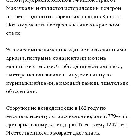
Село Кумух расположено в 94 километрах от
Махачкалы и является историческим центром
лакцев — одного из коренных народов Кавказа.
Поэтому мечеть построена в лакско-арабском
стиле.
Это массивное каменное здание с изысканными
арками, пестрыми орнаментами и очень
мощными стенами. Чтобы здание стояло века,
мастера использовали глину, смешанную с
куриными яйцами, а каждый камень тщательно
обтесывали.
Сооружение возведено еще в 162 году по
мусульманскому летоисчислению, или в 779-м по
григорианскому календарю. То есть ему 1247 лет.
И естественно, что возраст дает знать.