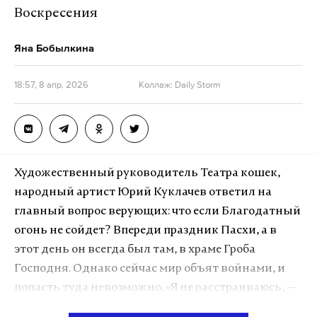
Воскресения
позже.
Яна Бобылкина
Могу сказать, что все исторические мосты
—
целы
и обошлось без разрушений.
18:57, 8 апр. 2026
Коллаж: Daily Storm
— А знаменитые мечети?
— Из тех, которые были в неудовлетворительном
состоянии и раньше, — Джума-мечеть в селе
Художественный руководитель Театра кошек,
Кумух. Это объект культурного наследия России
народный артист Юрий Куклачев ответил на
федерального значения. Однако доступ туда пока
главный вопрос верующих: что если Благодатный
затруднен. Ее состояние, возможно, могло
огонь не сойдет? Впереди праздник Пасхи, а в
ухудшиться. Хотя нельзя сказать, что она
этот день он всегда был там, в храме Гроба
повреждена или обрушилась.
Господня. Однако сейчас мир объят войнами, и
попасть туда невозможно. «Я не расстраиваюсь, —
говорит Юрий Дмитриевич. — Ведь благодать