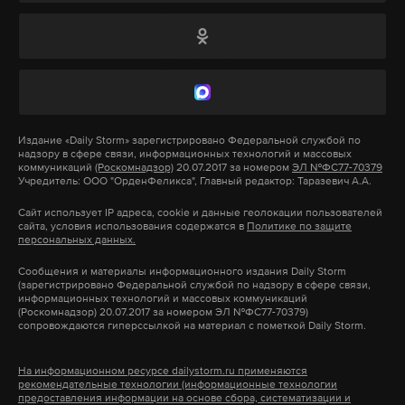
Джума-мечеть в Махачкале
Конституции? То ответ прост.
Фото: Global Look Press / Сергей Фомин
И… врага! Когда Иисуса прибивали гвоздями, он
говорил возлюбить и его. Понимаете, да? Они ему
— Там тоже было наводнение?
больно делают, а он призывает любить. Вот как
Издание
«Daily Storm»
зарегистрировано Федеральной службой по
это?! Как надо перестроить свою психику, чтобы
— В Лакском районе были аномальные осадки в
надзору в сфере связи, информационных технологий и массовых
так жить? И тогда будет мир во всем мире!
коммуникаций
(Роскомнадзор)
20.07.2017 за номером
ЭЛ №ФС77-70379
виде снега, но уже ведутся работы по расчистке
Учредитель: ООО "ОрденФеликса", Главный редактор: Таразевич А.А.
дорог, и какое-то сообщение уже есть.
Сайт использует IP адреса, cookie и данные геолокации пользователей
Поэтому я уже 30 лет «получаю» священный огонь.
сайта, условия использования содержатся в
Политике по защите
персональных данных.
Ну, за некоторыми исключениями. Первый раз не
А если взять низменности, например, поселок
получилось в пандемию, а теперь — сейчас. Мне
Мамедкала в Дербентском районе или Новокули к
Сообщения и материалы информационного издания Daily Storm
(зарегистрировано Федеральной службой по надзору в сфере связи,
пришлось сдать билеты. Мы покупали их заранее,
югу от Хасавюрта, — то там без повреждений. Не
информационных технологий и массовых коммуникаций
(Роскомнадзор) 20.07.2017 за номером ЭЛ №ФС77-70379)
но нам вернули деньги, потому что все закрыто.
могу сказать на все 100%, потому что мы не
сопровождаются гиперссылкой на материал с пометкой Daily Storm.
зафиксировали это на месте, но судя по
— То есть вы ездите туда уже 30 лет?
поступающей нам информации, наши объекты не
На информационном ресурсе dailystorm.ru применяются
рекомендательные технологии (информационные технологии
пострадали.
предоставления информации на основе сбора, систематизации и