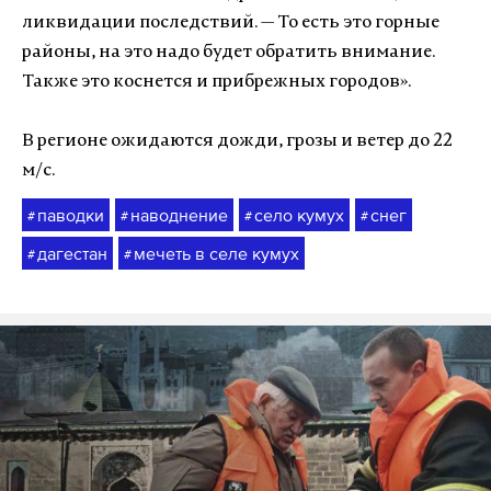
ликвидации последствий. — То есть это горные
районы, на это надо будет обратить внимание.
Также это коснется и прибрежных городов».
В регионе ожидаются дожди, грозы и ветер до 22
м/с.
паводки
наводнение
село кумух
снег
#
#
#
#
дагестан
мечеть в селе кумух
#
#