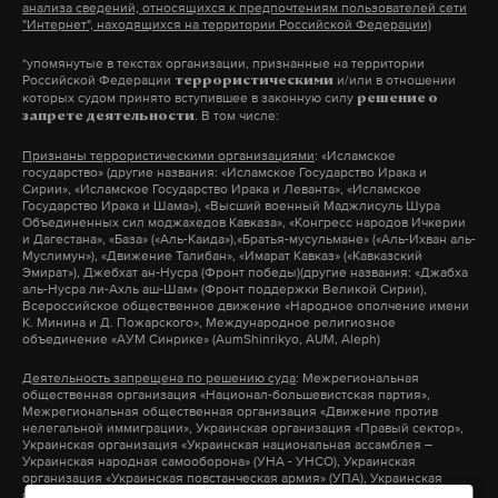
— Да, все последние 30 лет. А в этом году ни у кого
анализа сведений, относящихся к предпочтениям пользователей сети
"Интернет", находящихся на территории Российской Федерации)
не получится! Самолеты не летают вообще!
— То есть будет специальная комиссия?
*упомянутые в текстах организации, признанные на территории
Российской Федерации
и/или в отношении
террористическими
которых судом принято вступившее в законную силу
решение о
— Да, и у нас уже разработан план выездов,
. В том числе:
запрете деятельности
Подпишитесь на Daily Storm в
MAX
. Он
согласно которому наши инспекторы проедут по
работает там, где тормозит интернет.
Признаны террористическими организациями
: «Исламское
тем районам, где были паводки. И как только
государство» (другие названия: «Исламское Государство Ирака и
А еще мы есть в
Telegram
,
Дзен
и
VK
.
Сирии», «Исламское Государство Ирака и Леванта», «Исламское
пройдет третья волна осадков, мы начнем их
Государство Ирака и Шама»), «Высший военный Маджлисуль Шура
осуществлять. Это будет уже со следующей
Объединенных сил моджахедов Кавказа», «Конгресс народов Ичкерии
Макс
Telegram
и Дагестана», «База» («Аль-Каида»),«Братья-мусульмане» («Аль-Ихван аль-
недели.
Муслимун»), «Движение Талибан», «Имарат Кавказ» («Кавказский
Эмират»), Джебхат ан-Нусра (Фронт победы)(другие названия: «Джабха
Дзен
VK
аль-Нусра ли-Ахль аш-Шам» (Фронт поддержки Великой Сирии),
Всероссийское общественное движение «Народное ополчение имени
К. Минина и Д. Пожарского», Международное религиозное
объединение «АУМ Синрике» (AumShinrikyo, AUM, Aleph)
Деятельность запрещена по решению суда
: Межрегиональная
общественная организация «Национал-большевистская партия»,
Межрегиональная общественная организация «Движение против
нелегальной иммиграции», Украинская организация «Правый сектор»,
Украинская организация «Украинская национальная ассамблея –
Украинская народная самооборона» (УНА - УНСО), Украинская
организация «Украинская повстанческая армия» (УПА), Украинская
организация «Тризуб им. Степана Бандеры», Украинская организация