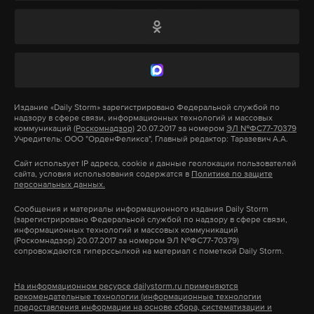
Развожаев также сообщал о временном
отсутствии на сетевых заправках топлива марок
АИ-92 и АИ-95. Позже их продажа возобновилась.
В Кремле
сообщили
, что все уровни власти
Издание
«Daily Storm»
зарегистрировано Федеральной службой по
работают над решением проблемы.
надзору в сфере связи, информационных технологий и массовых
коммуникаций
(Роскомнадзор)
20.07.2017 за номером
ЭЛ №ФС77-70379
Учредитель: ООО "ОрденФеликса", Главный редактор: Таразевич А.А.
Подпишитесь на Daily Storm в
MAX
. Он
Сайт использует IP адреса, cookie и данные геолокации пользователей
сайта, условия использования содержатся в
Политике по защите
работает там, где тормозит интернет.
персональных данных.
А еще мы есть в
Telegram
,
Дзен
и
VK
.
Сообщения и материалы информационного издания Daily Storm
(зарегистрировано Федеральной службой по надзору в сфере связи,
информационных технологий и массовых коммуникаций
Макс
Telegram
(Роскомнадзор) 20.07.2017 за номером ЭЛ №ФС77-70379)
сопровождаются гиперссылкой на материал с пометкой Daily Storm.
Дзен
VK
На информационном ресурсе dailystorm.ru применяются
рекомендательные технологии (информационные технологии
предоставления информации на основе сбора, систематизации и
топливо
дефицит
лнр
#
#
#