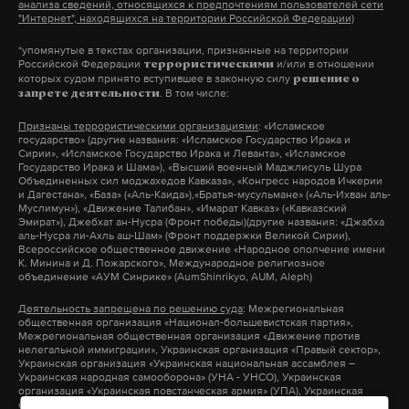
анализа сведений, относящихся к предпочтениям пользователей сети
"Интернет", находящихся на территории Российской Федерации)
*упомянутые в текстах организации, признанные на территории
Российской Федерации
и/или в отношении
террористическими
которых судом принято вступившее в законную силу
решение о
. В том числе:
запрете деятельности
Признаны террористическими организациями
: «Исламское
государство» (другие названия: «Исламское Государство Ирака и
Сирии», «Исламское Государство Ирака и Леванта», «Исламское
Государство Ирака и Шама»), «Высший военный Маджлисуль Шура
Объединенных сил моджахедов Кавказа», «Конгресс народов Ичкерии
и Дагестана», «База» («Аль-Каида»),«Братья-мусульмане» («Аль-Ихван аль-
Муслимун»), «Движение Талибан», «Имарат Кавказ» («Кавказский
Эмират»), Джебхат ан-Нусра (Фронт победы)(другие названия: «Джабха
аль-Нусра ли-Ахль аш-Шам» (Фронт поддержки Великой Сирии),
Всероссийское общественное движение «Народное ополчение имени
К. Минина и Д. Пожарского», Международное религиозное
объединение «АУМ Синрике» (AumShinrikyo, AUM, Aleph)
Деятельность запрещена по решению суда
: Межрегиональная
общественная организация «Национал-большевистская партия»,
Межрегиональная общественная организация «Движение против
нелегальной иммиграции», Украинская организация «Правый сектор»,
Украинская организация «Украинская национальная ассамблея –
Украинская народная самооборона» (УНА - УНСО), Украинская
организация «Украинская повстанческая армия» (УПА), Украинская
организация «Тризуб им. Степана Бандеры», Украинская организация