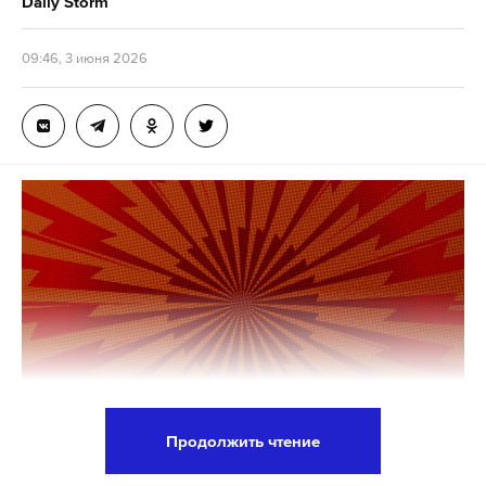
Daily Storm
Подпишитесь на Daily Storm в
MAX
. Он
работает там, где тормозит интернет.
09:46, 3 июня 2026
А еще мы есть в
Telegram
,
Дзен
и
VK
.
Макс
Telegram
Дзен
VK
атака беспилотников
смоленская область
мчс
#
#
#
Продолжить чтение
В день открытия Петербургского