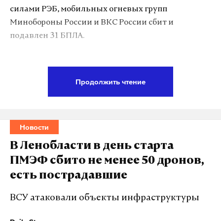
силами РЭБ, мобильных огневых групп
Минобороны России и ВКС России сбит и
подавлен 31 БПЛА.
В Ершичском муниципальном округе в результате
падения обломков дрона при тушении пожара
Продолжить чтение
погибли два сотрудника МЧС. Еще двое пожарных
и один мирный житель получили легкие ранения.
Новости
Губернатор указал, что родственникам погибших
будет оказана вся необходимая помощь.
В Ленобласти в день старта
ПМЭФ сбито не менее 50 дронов,
Ранее сообщалось о сбитых дронах в Ленобласти.
есть пострадавшие
По данным губернатора Александра Дрозденко, в
регионе было перехвачено порядка 50 БПЛА.
ВСУ атаковали объекты инфраструктуры