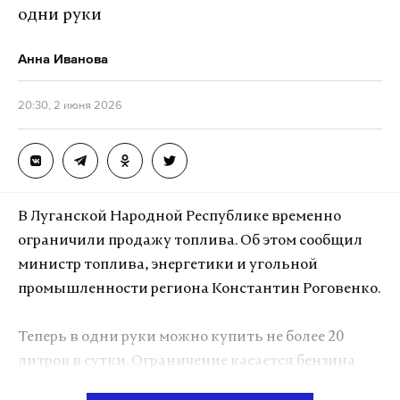
ленобласть
пмэф
атака беспилотников
#
#
#
дронов.
одни руки
Анна Иванова
Подпишитесь на Daily Storm в
MAX
. Он
работает там, где тормозит интернет.
20:30, 2 июня 2026
А еще мы есть в
Telegram
,
Дзен
и
VK
.
Макс
Telegram
Дзен
VK
В Луганской Народной Республике временно
ограничили продажу топлива. Об этом сообщил
днр
атака беспилотников
погибшие
#
#
#
министр топлива, энергетики и угольной
промышленности региона Константин Роговенко.
Теперь в одни руки можно купить не более 20
литров в сутки. Ограничение касается бензина
марок АИ‑95 и АИ‑92, а также дизельного топлива.