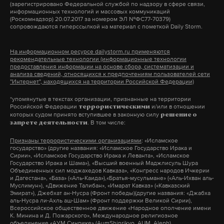
(зарегистрировано Федеральной службой по надзору в сфере связи,
Подпишитесь на Daily Storm в
MAX
. Он
Например, войскам ВДВ покровительствует
получается, что их действительно выдавливают.
информационных технологий и массовых коммуникаций
работает там, где тормозит интернет.
пророк Илья, РВСН (ракетным войскам
(Роскомнадзор) 20.07.2017 за номером ЭЛ №ФС77-70379)
Поэтому в этом смысле я не поддерживаю».
сопровождаются гиперссылкой на материал с пометкой Daily Storm.
А еще мы есть в
Telegram
,
Дзен
и
VK
.
стратегического назначения) — великомученица
Варвара. Если БПЛА станут родом войск, то
«Все, что может способствовать тому, чтобы эти
На информационном ресурсе dailystorm.ru применяются
Макс
Telegram
командование может обратиться с
рекомендательные технологии (информационные технологии
люди остались и чтобы они все равно продолжали
предоставления информации на основе сбора, систематизации и
соответствующей инициативой».
работать и служить родине в других каких-то
анализа сведений, относящихся к предпочтениям пользователей сети
Дзен
VK
"Интернет", находящихся на территории Российской Федерации)
[сферах]
— это должно приветствоваться, по-
*упомянутые в текстах организации, признанные на территории
моему
», — добавила Меркачева.
Российской Федерации
и/или в отношении
террористическими
которых судом принято вступившее в законную силу
решение о
. В том числе:
запрете деятельности
Законопроект законодательного собрания
Признаны террористическими организациями
: «Исламское
Калужской области
опубликовали
на сайте
Путин назвал атаку дронов
государство» (другие названия: «Исламское Государство Ирака и
Госдумы 29 мая. Парламентарии предлагают
Сирии», «Исламское Государство Ирака и Леванта», «Исламское
на Москву ответом на удар по
Государство Ирака и Шама»), «Высший военный Маджлисуль Шура
штрафовать работодателей за трудоустройство
Объединенных сил моджахедов Кавказа», «Конгресс народов Ичкерии
объекту ГУР Украины
и Дагестана», «База» («Аль-Каида»),«Братья-мусульмане» («Аль-Ихван аль-
военнообязанных и призывников, не
Муслимун»), «Движение Талибан», «Имарат Кавказ» («Кавказский
По словам президента России, Киев
Эмират»), Джебхат ан-Нусра (Фронт победы)(другие названия: «Джабха
предоставивших документы воинского учета.
провоцирует Москву на зеркальные
аль-Нусра ли-Ахль аш-Шам» (Фронт поддержки Великой Сирии),
действия
Всероссийское общественное движение «Народное ополчение имени
К. Минина и Д. Пожарского», Международное религиозное
Фото: Global Look Press / Bernd Weißbrod
Для граждан предлагается ввести штрафы от 10
объединение «АУМ Синрике» (AumShinrikyo, AUM, Aleph)