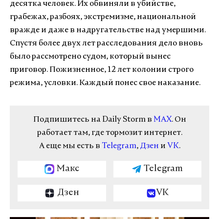
десятка человек. Их обвиняли в убийстве,
грабежах, разбоях, экстремизме, национальной
вражде и даже в надругательстве над умершими.
Спустя более двух лет расследования дело вновь
было рассмотрено судом, который вынес
приговор. Пожизненное, 12 лет колонии строго
режима, условки. Каждый понес свое наказание.
Подпишитесь на Daily Storm в
MAX
. Он
работает там, где тормозит интернет.
А еще мы есть в
Telegram
,
Дзен
и
VK
.
Макс
Telegram
Дзен
VK