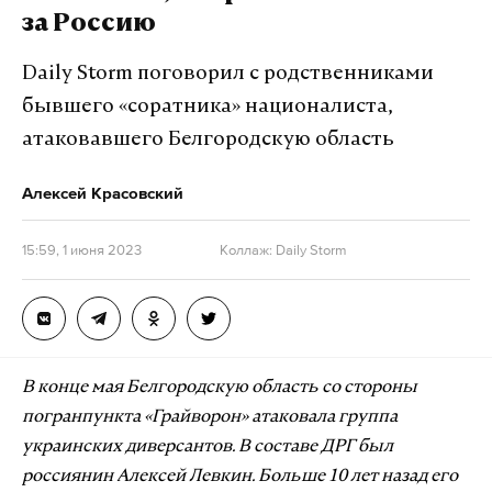
за Россию
Daily Storm поговорил с родственниками
бывшего «соратника» националиста,
атаковавшего Белгородскую область
Алексей Красовский
15:59, 1 июня 2023
Коллаж: Daily Storm
В конце мая Белгородскую область со стороны
погранпункта
«
Грайворон
»
атаковала группа
украинских диверсантов. В составе ДРГ был
россиянин Алексей Левкин. Больше 10 лет назад его