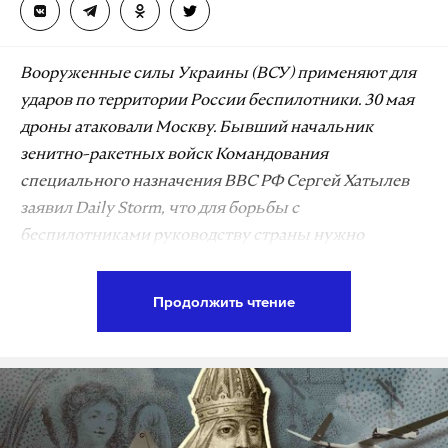
Вооруженные силы Украины (ВСУ) применяют для
ударов по территории России беспилотники. 30 мая
дроны атаковали Москву. Бывший начальник
зенитно-ракетных войск Командования
специального назначения ВВС РФ Сергей Хатылев
заявил Daily Storm, что для борьбы с
беспилотниками руководству страны нужно
прибегнуть к опыту, полученному в Великой
Отечественной войне, — использовать народные
Продолжить чтение
дружины, аэростаты, а также ставить современные
звукоулавливатели, которые в 1914-1945 годах
заменяли слухачи.
«Я об этом начал говорить еще где-то год назад. О