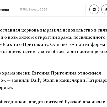
рпова
17:50, 8 февр. 2024
вославная церковь выразила недовольство в связ
и о возможном открытии храма, посвященного
» Евгению Пригожину. Однако точной информа
 строительстве такого объекта до настоящего 
ю храма имени Евгения Пригожина относимся
о», — заявили Daily Storm в канцелярии Патриар
фрики.
обеседников, представителей Русской православ