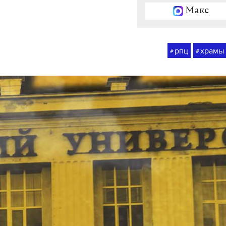
Макс
рпц
храмы
#
#