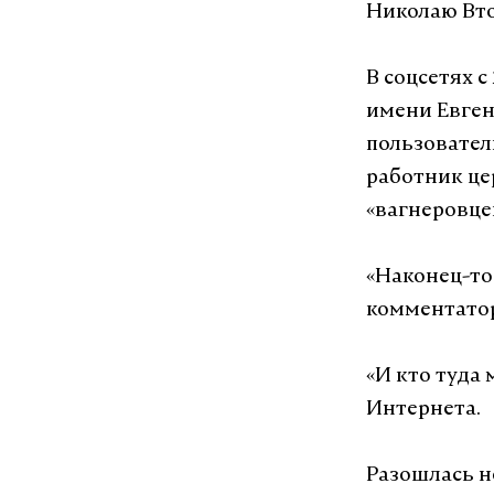
Николаю Вто
В соцсетях 
имени Евген
пользовател
работник це
«вагнеровце
«Наконец-то
комментато
«И кто туда
Интернета.
Разошлась н