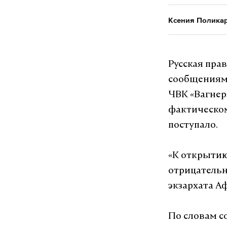
Ксения Полика
Русская пра
сообщениям
ЧВК «Вагнер
фактическом
поступало.
«К открыти
отрицательн
экзархата А
По словам с