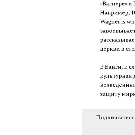
«Вагнере» и
Например, 1
Wagner is wi
завоевывает
рассказывае
церкви в ст
В Банги, к 
культурная 
возведенный
защиту мирн
Подпишитесь н