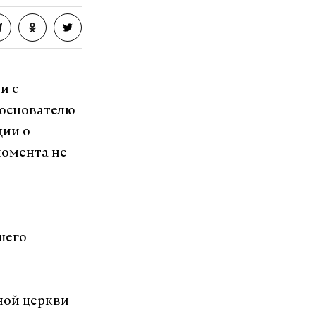
и с
 основателю
ции о
момента не
шего
ной церкви