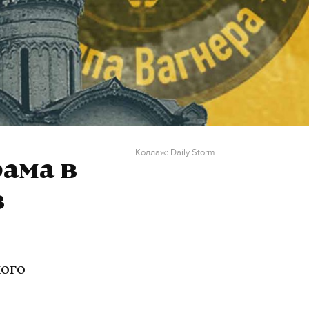
Коллаж: Daily Storm
ама в
в
кого