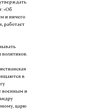
 утверждать
: «Об
ом и ничего
, работает
азывать
 политиков.
ристианская
вящаются в
гу
е военным и
сандру
рному, царю