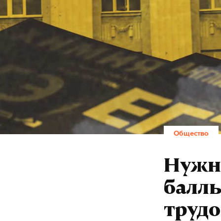
Общество
Нужн
баллы
труд