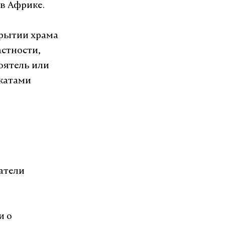
 в Африке.
крытии храма
астности,
оятель или
акатами
атели
и о