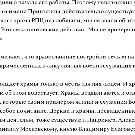
дили о начале его работы. Поэтому невозможно
храм имени Пригожина действительно существует
кого храма РПЦ не сообщали, мы не знали об эт
 Это неканонические действия. Мы не проверяли
».
 считают, что православные постройки нельзя н
причисленных к лику святых военнослужащих и
вящает храмы только в честь святых людей. И х
м об этом повествует. Храмы воздвигаются и ос
, которые своим примером жизни и служения Бо
собое почитание. Церкви и храмы, посвященны
м деятелям, тоже существуют. Например, Алек
аниилу Московскому, князю Владимиру Благове