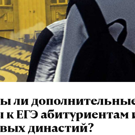
ы ли дополнительны
 к ЕГЭ абитуриентам 
овых династий?