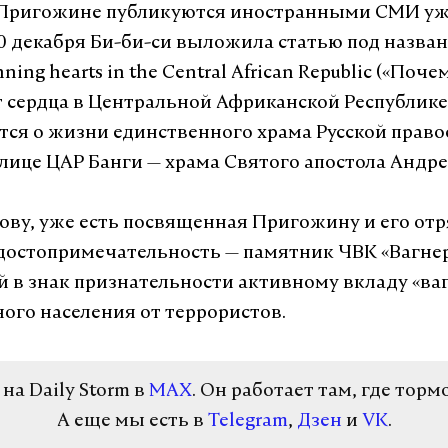
 Пригожине публикуются иностранными СМИ уж
0 декабря Би-би-си выложила статью под назва
nning hearts in the Central African Republic («Поч
 сердца в Центральной Африканской Республике»
тся о жизни единственного храма Русской прав
олице ЦАР Банги — храма Святого апостола Андре
слову, уже есть посвященная Пригожину и его от
достопримечательность — памятник ЧВК «Вагнер
 в знак признательности активному вкладу «ва
ого населения от террористов.
а Daily Storm в
MAX
. Он работает там, где торм
А еще мы есть в
Telegram
,
Дзен
и
VK
.