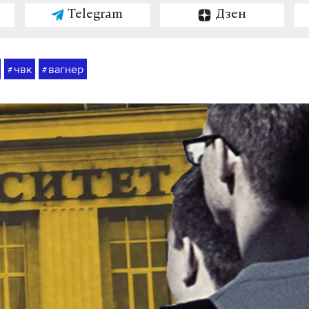
Telegram
Дзен
чвк
вагнер
#
#