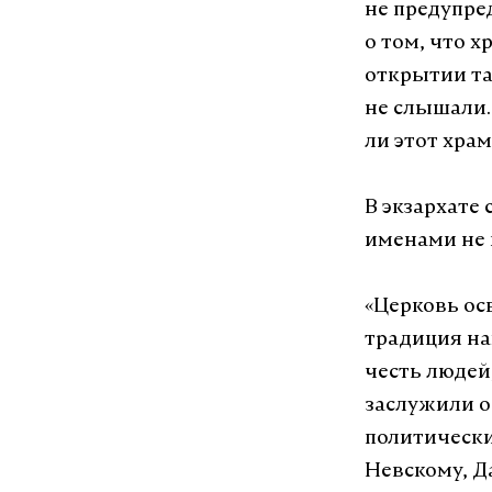
не предупре
о том, что 
открытии та
не слышали.
ли этот храм
В экзархате
именами не 
«Церковь ос
традиция на
честь людей
заслужили о
политически
Невскому, Д