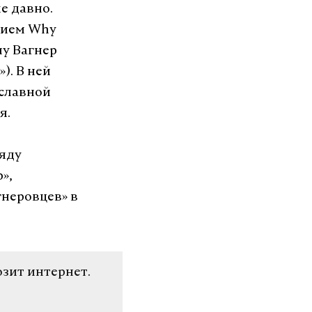
е давно.
нием Why
ему Вагнер
). В ней
ославной
я.
ряду
»,
гнеровцев» в
озит интернет.