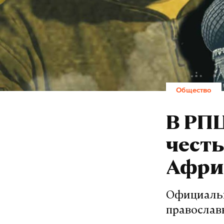
Общество
В РПЦ
честь
Афри
Официальн
православ