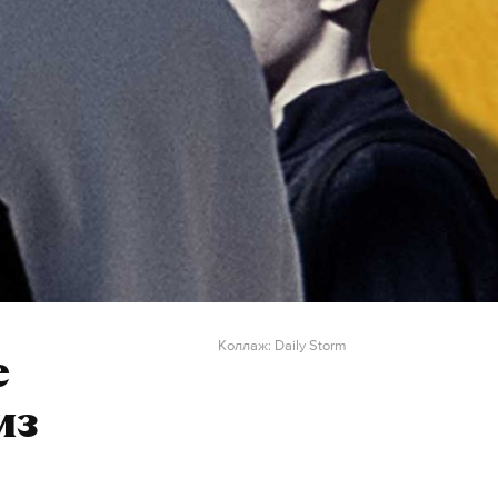
Коллаж: Daily Storm
е
из