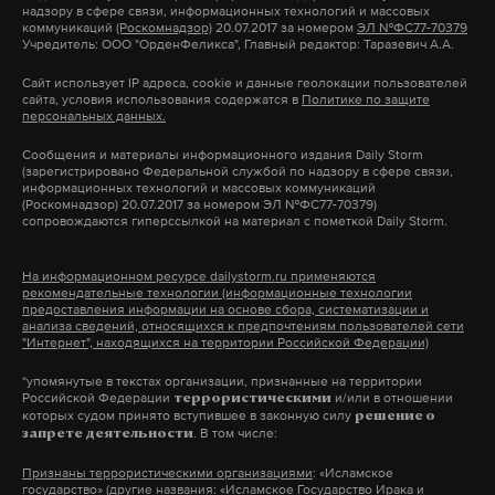
людей нет. По данным ведомства, вода остается
надзору в сфере связи, информационных технологий и массовых
А еще мы есть в
Telegram
,
Дзен
и
VK
.
кафе бесплатно поили людей горячим чаем и
коммуникаций
(Роскомнадзор)
20.07.2017 за номером
ЭЛ №ФС77-70379
чистой, а следов нефтепродуктов в ней не
Учредитель: ООО "ОрденФеликса", Главный редактор: Таразевич А.А.
разрешали зарядить гаджеты.
обнаружено. При этом в местных заповедниках
Макс
Telegram
Сайт использует IP адреса, cookie и данные геолокации пользователей
сайта, условия использования содержатся в
Политике по защите
отказались отвечать на вопросы корреспондента
персональных данных.
Для устойчивости электросети в Белгороде до сих
Дзен
VK
Daily Storm о количестве пострадавших животных
пор не включают уличные фонари. Также в центре
Сообщения и материалы информационного издания Daily Storm
редких и исчезающих видов. В одном из парков
(зарегистрировано Федеральной службой по надзору в сфере связи,
региона стали привычными временные перебои
информационных технологий и массовых коммуникаций
сообщили, что не готовы комментировать
новосибирск
#
(Роскомнадзор) 20.07.2017 за номером ЭЛ №ФС77-70379)
со светом и теплом. Родителям младенцев
ситуацию.
сопровождаются гиперссылкой на материал с пометкой Daily Storm.
промышленновский район кемеровской области
приходилось готовить детские каши на газовых
#
горелках,
рассказывали
жители района, который
забой скота
вакцинация скота
#
#
На информационном ресурсе dailystorm.ru применяются
«У нас очень запутанная история — кто за что
рекомендательные технологии (информационные технологии
часто погружался во мрак.
отвечает. Кто-то отвечает за животных, кто-то —
предоставления информации на основе сбора, систематизации и
кемеровская область
кузбасс
#
#
анализа сведений, относящихся к предпочтениям пользователей сети
за растения, кто-то — за особо охраняемые
"Интернет", находящихся на территории Российской Федерации)
Отопительный сезон в жилых домах области
природные территории, кто-то — за прибрежную
*упомянутые в текстах организации, признанные на территории
закончили еще 3 апреля. В то же время в соседнем
Российской Федерации
и/или в отношении
черту... Поэтому все комментарии — через
террористическими
Курске его продлевали, сначала по просьбам
которых судом принято вступившее в законную силу
решение о
Минприроды», — объяснил Daily Storm сотрудник
. В том числе:
запрете деятельности
жителей, а затем из-за холодов.
управления особо охраняемыми природными
Признаны террористическими организациями
: «Исламское
территориями Краснодарского края.
государство» (другие названия: «Исламское Государство Ирака и