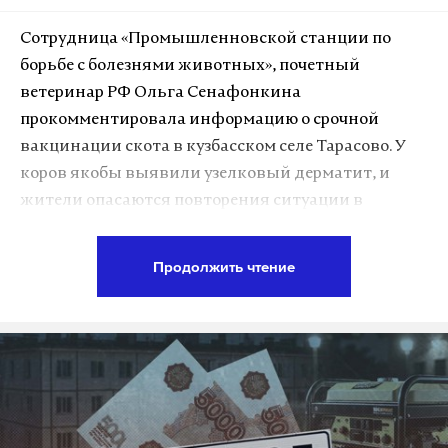
«Сначала по приезде в Туапсе мы увидели дым.
Вечером из окна я наблюдала огонь вдали и
Сотрудница «Промышленновской станции по
черные столбы. Потом мы уехали... Помню, идем по
борьбе с болезнями животных», почетный
берегу — лежат мертвые дельфины, а рядом сидят
ветеринар РФ Ольга Сенафонкина
птицы и чистят перья», — рассказывает девушка.
прокомментировала информацию о срочной
вакцинации скота в кузбасском селе Тарасово. У
Местные жители находили погибших дельфинов
коров якобы выявили узелковый дерматит, и
и на побережье Туапсе. Как рассказал Марат Д., в
жители опасаются повторения ситуации в
последние годы китообразные стали чаще
Новосибирской области, где после карантинных
выбрасываться на берег. Последствия разлива
мер многих животных отправили на убой. Но
Продолжить чтение
нефтепродуктов могут сказаться на состоянии
ответ был краток: врач нам спела песню.
дельфинов и других морских обитателей, считает
он. Мужчина часто бывает на побережье и
Главная претензия сельчан — отсутствие
обеспокоен состоянием моря. На поверхности
документации. Им не предъявили ни документов
воды видны черные пятна. На пляжах остаются
о заражении, ни информации о самом препарате.
следы мазута, которые убирают волонтеры в
Поэтому люди просят об огласке. И их страх
защитных костюмах. Некоторые приезжают
понятен, они могут потерять последнее.