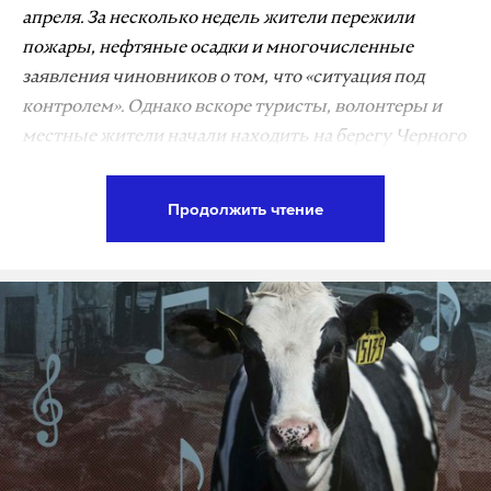
апреля. За несколько недель жители пережили
пожары, нефтяные осадки и многочисленные
заявления чиновников о том, что «ситуация под
контролем». Однако вскоре туристы, волонтеры и
местные жители начали находить на берегу Черного
моря мертвых дельфинов. Экологи утверждают, что
в районах, где обнаружили погибших животных,
Продолжить чтение
официальные структуры не публиковали данные о
пробах воды и результатах замеров воздуха после
пожаров. Пока ведомства отчитываются об
отсутствии угроз, ученые и добровольцы пытаются
выяснить причины гибели морских обитателей и
спасти тех, кого еще можно спасти.
Подпишитесь на Daily Storm в
MAX
. Он
работает там, где тормозит интернет.