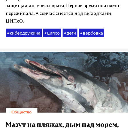
защищая интересы врага. Первое время она очень
переживала. А сейчас смеется над выходками
ЦИПсО.
кибердружина
ципсо
дети
вербовка
#
#
#
#
Общество
Мазут на пляжах, дым над морем,