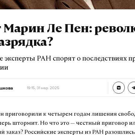
 Марин Ле Пен: рево
азрядка?
е эксперты РАН спорят о последствиях п
ции
ешкова
19:15, 31 мар. 2025
н приговорили к четырем годам лишения свобо
ерь штормит. Но что это — честный приговор и
й заказ? Российские эксперты из РАН разошлись