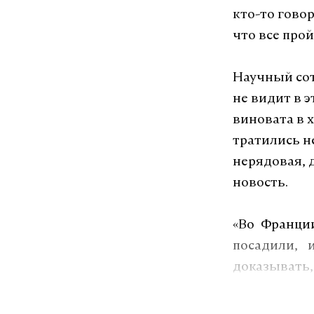
кто-то говор
что все прой
Научный сот
не видит в э
виновата в 
тратились не
нерядовая, 
новость.
«В
о Франци
посадили, 
доказывать
которые Лен