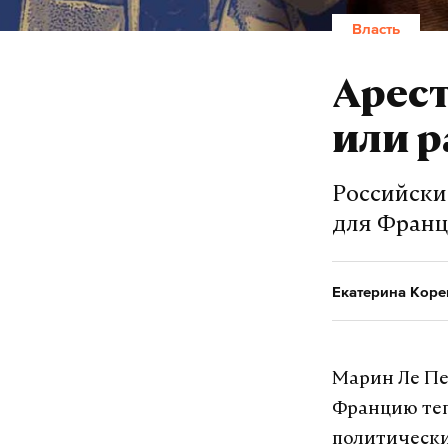
Власть
Арест
или р
Российски
для Фран
Екатерина Кор
Марин Ле Пе
Францию теп
политически