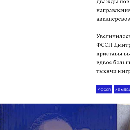
дважды повы
направления
авиаперевоз
Увеличилось
ФССП Дмитри
приставы вы
вдвое больш
тысячи мигр
фссп
выдв
#
#