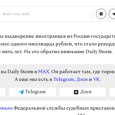
16:30, 2 апр. 2025
 на выдворение иностранцев из России государст
олее одного миллиарда рублей, что стало рекор
 пять лет. На это обратил внимание Daily Storm.
а Daily Storm в
MAX
. Он работает там, где торм
А еще мы есть в
Telegram
,
Дзен
и
VK
.
Telegram
Дзен
нным
Федеральной службы судебных приставов 