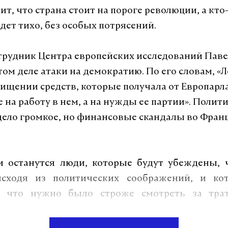
ит, что страна стоит на пороге революции, а кто
дет тихо, без особых потрясений.
рудник Центра европейских исследований Пав
том деле атаки на демократию. По его словам, «
хищении средств, которые получала от Европарл
 на работу в нем, а на нужды ее партии». Полит
дело громкое, но финансовые скандалы во Фран
и останутся люди, которые будут убеждены, 
исходя из политических соображений, и ко
, что нужно было строже смотреть за трат
 Пен получала от Европарламента», — сказал он.