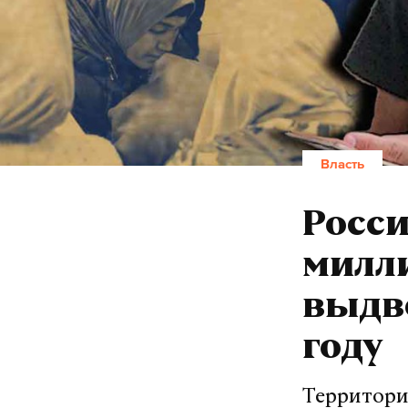
Власть
Росси
милли
выдв
году
Территори