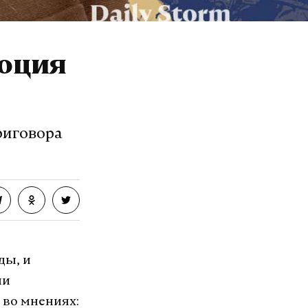
люция
риговора
ды, и
ли
 во мнениях: