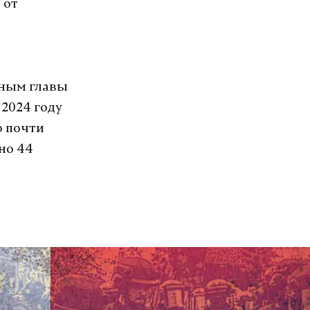
 от
нным главы
2024 году
о почти
но 44