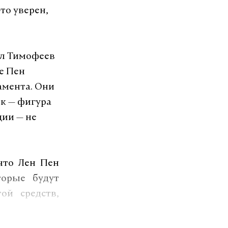
-то уверен,
ел Тимофеев
Ле Пен
амента. Они
ик — фигура
ции — не
что Лен Пен
торые будут
ой средств,