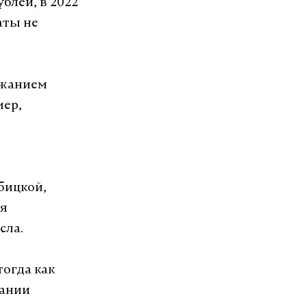
блей, в 2022
аты не
рожанием
мер,
бицкой,
ля
сла.
тогда как
пании