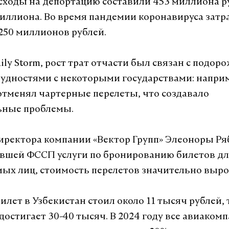
асходы на депортацию составили 453 миллиона ру
миллиона. Во время пандемии коронавируса затр
50 миллионов рублей.
ily Storm, рост трат отчасти был связан с подо
рудностями с некоторыми государствами: напри
отменял чартерные перелеты, что создавало
ьные проблемы.
иректора компании «Вектор Групп» Элеоноры Ря
вшей ФССП услуги по бронированию билетов д
ых лиц, стоимость перелетов значительно выро
билет в Узбекистан стоил около 11 тысяч рублей, 
достигает 30-40 тысяч. В 2024 году все авиаком