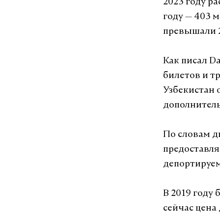
2023 году р
году — 403 
превышали 2
Как писал Da
билетов и т
Узбекистан 
дополнител
По словам д
предоставля
депортируем
В 2019 году 
сейчас цена 