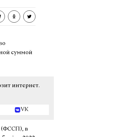
во
дной суммой
озит интернет.
VK
(ФССП), в