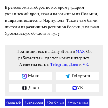
В рейсовом автобусе, по которому ударил
украинский дрон, ехали пассажиры из Польши,
направлявшиеся в Мариуполь. Также там были
жители из различных регионов России, включая
Ярославскую область и Туву.
Подпишитесь на Daily Storm в
MAX
. Он
работает там, где тормозит интернет.
А еще мы есть в
Telegram
,
Дзен
и
VK
.
Макс
Telegram
Дзен
VK
мид рф
захарова
би-би-си
журналист
#
#
#
#