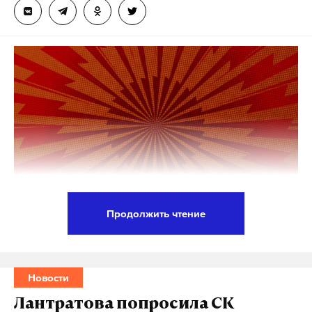
Продолжить чтение
Президент США Дональд Трамп поручил привезти
в Россию копию чудотворной иконы —
Ситкинской иконы Божией Матери. Ее передадут
Новости
в Свято-Троицкую Сергиеву Приморскую пустынь
Лантратова попросила СК