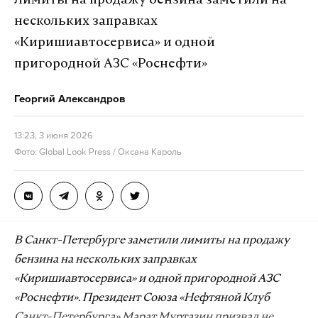
Лимиты на продажу бензина заметили на
Ранее украинские войска атаковали
нескольких заправках
пассажирский автобус в Енакиево (ДНР). По
«Киришиавтосервиса» и одной
последним данным, число жертв той атаки
достигло восьми человек.
пригородной АЗС «Роснефти»
Георгий Александров
Подпишитесь на Daily Storm в
MAX
. Он
работает там, где тормозит интернет.
13:23, 3 июня 2026
Фото: Global Look Press / Оксана Кароль
А еще мы есть в
Telegram
,
Дзен
и
VK
.
Макс
Telegram
Дзен
VK
В Санкт-Петербурге заметили лимиты на продажу
бензина на нескольких заправках
мелитополь
запорожская область
удар всу
#
#
#
«Киришиавтосервиса» и одной пригородной АЗС
«Роснефти». Президент Союза «Нефтяной Клуб
Санкт-Петербурга» Марат Муртазин призвал не