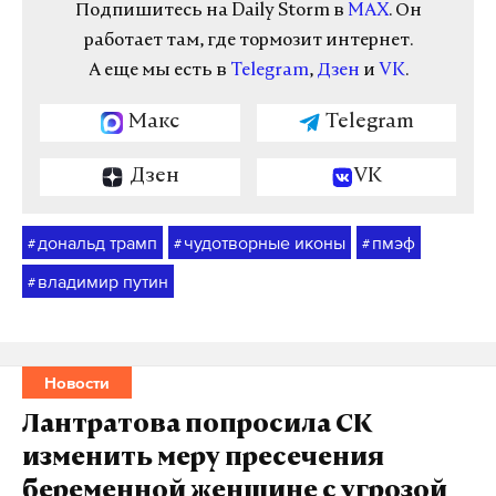
Подпишитесь на Daily Storm в
MAX
. Он
работает там, где тормозит интернет.
А еще мы есть в
Telegram
,
Дзен
и
VK
.
Макс
Telegram
Дзен
VK
дональд трамп
чудотворные иконы
пмэф
#
#
#
владимир путин
#
Новости
Лантратова попросила СК
изменить меру пресечения
беременной женщине с угрозой