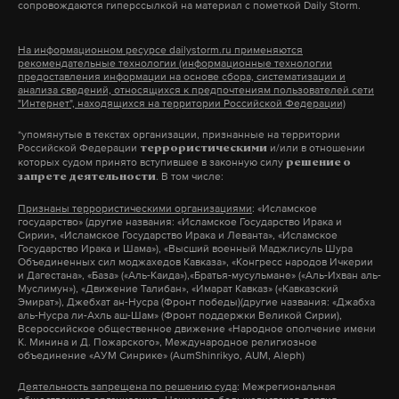
сопровождаются гиперссылкой на материал с пометкой Daily Storm.
2 июня министр топлива, энергетики и угольной
промышленности Луганской Народной
На информационном ресурсе dailystorm.ru применяются
рекомендательные технологии (информационные технологии
Республики Константин Роговенко сообщил, что в
предоставления информации на основе сбора, систематизации и
регионе временно ограничили продажу
анализа сведений, относящихся к предпочтениям пользователей сети
"Интернет", находящихся на территории Российской Федерации)
нефтепродуктов. Бензин марок АИ-95 и АИ-92, а
*упомянутые в текстах организации, признанные на территории
также дизельное топливо будут продавать не
Российской Федерации
и/или в отношении
террористическими
более чем по 20 литров в сутки.
которых судом принято вступившее в законную силу
решение о
. В том числе:
запрете деятельности
Признаны террористическими организациями
: «Исламское
С 31 мая ограничения на продажу бензина АИ-92
государство» (другие названия: «Исламское Государство Ирака и
ввели в Крыму — не больше 20 литров на
Сирии», «Исламское Государство Ирака и Леванта», «Исламское
Государство Ирака и Шама»), «Высший военный Маджлисуль Шура
автомобиль.
Объединенных сил моджахедов Кавказа», «Конгресс народов Ичкерии
и Дагестана», «База» («Аль-Каида»),«Братья-мусульмане» («Аль-Ихван аль-
Муслимун»), «Движение Талибан», «Имарат Кавказ» («Кавказский
Эмират»), Джебхат ан-Нусра (Фронт победы)(другие названия: «Джабха
аль-Нусра ли-Ахль аш-Шам» (Фронт поддержки Великой Сирии),
Подпишитесь на Daily Storm в
MAX
. Он
Всероссийское общественное движение «Народное ополчение имени
К. Минина и Д. Пожарского», Международное религиозное
работает там, где тормозит интернет.
объединение «АУМ Синрике» (AumShinrikyo, AUM, Aleph)
А еще мы есть в
Telegram
,
Дзен
и
VK
.
Деятельность запрещена по решению суда
: Межрегиональная