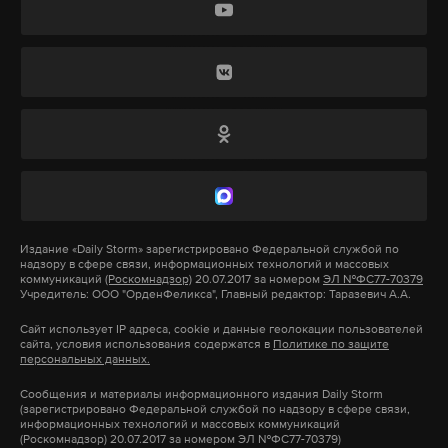
По информации «Фонтанки», на некоторых
заправках «Киришиавтосервиса» в Санкт-
Петербурге продажу бензина временно
ограничили 50 литрами на один чек, а на одной из
пригородных заправок «Роснефти» АИ-95 и АИ-92
отпускают не более 95 литров за раз. Объем
топливного бака современных машин в среднем
составляет от 40 до 70 литров.
Издание
«Daily Storm»
зарегистрировано Федеральной службой по
надзору в сфере связи, информационных технологий и массовых
Источники издания на нефтяном рынке
коммуникаций
(Роскомнадзор)
20.07.2017 за номером
ЭЛ №ФС77-70379
Учредитель: ООО "ОрденФеликса", Главный редактор: Таразевич А.А.
пояснили, что трудности связаны со сбоем
Сайт использует IP адреса, cookie и данные геолокации пользователей
логистических цепочек. Сейчас бензин
сайта, условия использования содержатся в
Политике по защите
персональных данных.
приходится возить не только из Ленобласти, но и
из более удаленных от Петербурга мест, поэтому
Сообщения и материалы информационного издания Daily Storm
(зарегистрировано Федеральной службой по надзору в сфере связи,
вырос срок доставки, говорят собеседники газеты.
информационных технологий и массовых коммуникаций
(Роскомнадзор) 20.07.2017 за номером ЭЛ №ФС77-70379)