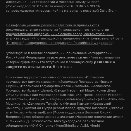
информационных технологий и массовых коммуникаций
веществ в воде и воздухе», — рассказала Daily
(Роскомнадзор) 20.07.2017 за номером ЭЛ №ФС77-70379)
Storm эколог Светлана Н. (имя изменено по
сопровождаются гиперссылкой на материал с пометкой Daily Storm.
— Обычно мы стараемся не распространять такую
О ситуации в Промышленновском районе
просьбе собеседницы).
информацию. Для семей, чьи дети решили
Кемеровской области стало известно еще 8 мая,
На информационном ресурсе dailystorm.ru применяются
взяться за оружие либо решиться на теракт в
рекомендательные технологии (информационные технологии
когда местные жители заметили странные
предоставления информации на основе сбора, систематизации и
Как отмечает второй эколог Евгений Витишко,
школе, — это всегда горе. Взрослые могут уйти в
блокпосты. Они выросли у въезда к молочному
анализа сведений, относящихся к предпочтениям пользователей сети
проблема существует и о ней необходимо
"Интернет", находящихся на территории Российской Федерации)
себя, или семья уезжает из региона. Для
комплексу АО «Ваганово».
говорить. По его словам, морские обитатели, в том
понимания того, как работает система, приведу
*упомянутые в текстах организации, признанные на территории
Российской Федерации
и/или в отношении
числе дельфины, чувствительны к химическим
террористическими
историю двух подростков из Сургутского района.
По заявлению людей, там может идти массовый
которых судом принято вступившее в законную силу
решение о
загрязнениям в воде. Он подчеркнул, что
. В том числе:
Два товарища готовились расстрелять
запрете деятельности
забой скота, а одна из женщин уверяет, что лично
ответственные органы обязаны брать пробы
одноклассников. Один из школьников сообщил
Признаны террористическими организациями
: «Исламское
видела, как с территории комплекса выезжали
воды во время подобных происшествий. От
государство» (другие названия: «Исламское Государство Ирака и
нам, что наткнулся на такую переписку в чате. Мы
КамАЗы, прикрытые досками и ветками. При этом
Сирии», «Исламское Государство Ирака и Леванта», «Исламское
разлива мазута пострадали не только морские
Государство Ирака и Шама»), «Высший военный Маджлисуль Шура
проверили, и информация подтвердилась.
забрать свой скот ей так и не позволили.
Объединенных сил моджахедов Кавказа», «Конгресс народов Ичкерии
обитатели, но и наземные животные — птицы,
Поскольку школьники младше 14 лет, для них не
и Дагестана», «База» («Аль-Каида»),«Братья-мусульмане» («Аль-Ихван аль-
Муслимун»), «Движение Талибан», «Имарат Кавказ» («Кавказский
собаки и ежи.
было никакой уголовной ответственности.
Эмират»), Джебхат ан-Нусра (Фронт победы)(другие названия: «Джабха
По словам главы компании Романа Майера, среди
аль-Нусра ли-Ахль аш-Шам» (Фронт поддержки Великой Сирии),
Сейчас дети находятся на постоянном контроле:
Всероссийское общественное движение «Народное ополчение имени
животных подтвердились случаи нодулярного
«Они не хотят признавать экологическую
К. Минина и Д. Пожарского», Международное религиозное
их переписки мониторят и периодически
дерматита. Об этом пишет местный сайт NGS42.
объединение «АУМ Синрике» (AumShinrikyo, AUM, Aleph)
катастрофу. По моим подсчетам, в море попало в
вызывают на комиссии. Потенциально эти люди