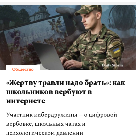
в структуру «Роснефти» и является одним из
крупнейших предприятий нефтепереработки в
стране.
«С двух часов ночи до пяти утра были
непрекращающиеся налеты дронов. ПВО работало
не переставая. Сейчас липкие черные пятна есть
на автомобилях, окнах и фасадах домов. В центре
Общество
Рязани частично пепел выпал. Такая же ситуация
в районах Приокском, Октябрьском и Роще. Там
«Жертву травли надо брать»: как
дышать трудновато. На машинах черные пятна
школьников вербуют в
осели и от росы, видимо, размазались, а на
интернете
подоконниках пепел», —
cообщил
Daily Storm
Евгений
,
житель Рязани.
Участник кибердружины — о цифровой
вербовке, школьных чатах и
«Моя машина после нефтяного дождя абсолютно
психологическом давлении