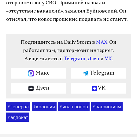
отправке в зону СВО. Причиной назвали
«отсутствие вакансий», заявлял Буйновский. Он
отмечал, что новое прошение подавать не станут.
Подпишитесь на Daily Storm в
MAX
. Он
работает там, где тормозит интернет.
А еще мы есть в
Telegram
,
Дзен
и
VK
.
Макс
Telegram
Дзен
VK
генерал
колония
иван попов
патриотизм
#
#
#
#
адвокат
#