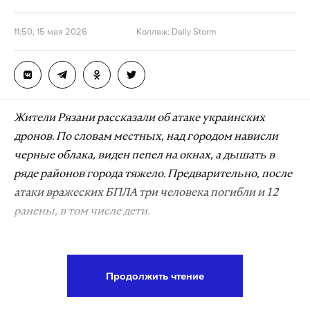
11:50, 15 мая 2026
Коллаж: Daily Storm
Жители Рязани рассказали об атаке украинских
дронов. По словам местных, над городом нависли
черные облака, виден пепел на окнах, а дышать в
ряде районов города тяжело. Предварительно, после
атаки вражеских БПЛА три человека погибли и 12
ранены, в том числе дети.
В городе оказались повреждены несколько домов
и начались так называемые «нефтяные
Продолжить чтение
дожди». Местные жители утверждают, что под
удар попал в том числе Рязанский НПЗ. Он входит