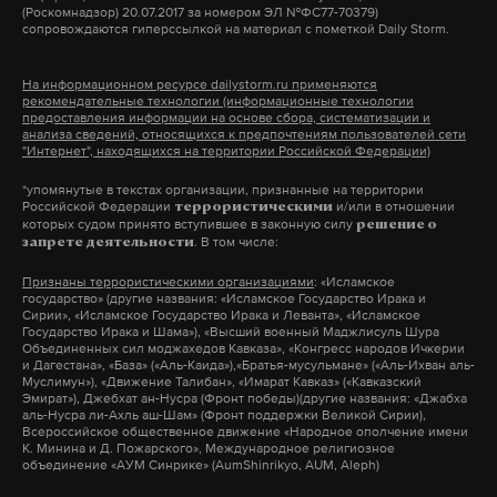
— А вы его звали?
(Роскомнадзор) 20.07.2017 за номером ЭЛ №ФС77-70379)
принадлежало Венгрии.
сопровождаются гиперссылкой на материал с пометкой Daily Storm.
Начало наземной операции в Иране тоже
— Мы приглашали, конечно. Отправили
Сейчас в Закарпатской области Украины
возможно, считает Минченко. «Понимаете, они
На информационном ресурсе dailystorm.ru применяются
приглашение, прежде всего кураторам, которые
рекомендательные технологии (информационные технологии
проживают около 150 тысяч венгров. Будапешт не
уже столько ошибок наделали. Невозможно
предоставления информации на основе сбора, систематизации и
курируют внутреннюю политику. Но они же
раз требовал от Киева остановить притеснения
подходить к оценке деятельности американцев
анализа сведений, относящихся к предпочтениям пользователей сети
"Интернет", находящихся на территории Российской Федерации)
прежде всего приходят для чего? Для того чтобы
венгерской общины в Закарпатье и прекратить
по отношению к Ирану сейчас с рациональной
посмотреть на легитимность.
*упомянутые в текстах организации, признанные на территории
антивенгерские акции. Это одно из условий для
точки зрения! Поэтому я думаю, что возможен
Российской Федерации
и/или в отношении
террористическими
вступления Украины в Евросоюз, настаивает
абсолютно любой разворот событий», — объясняет
которых судом принято вступившее в законную силу
решение о
. В том числе:
Если Кириенко придет, то для нас это, конечно,
запрете деятельности
Венгрия.
он.
большая честь. Обычно, когда приходит
Признаны террористическими организациями
: «Исламское
государство» (другие названия: «Исламское Государство Ирака и
Кириенко, он зачитывает послание президента.
«Есть объективные разногласия, есть проблема
Трамп может сделать все, что угодно, но до
Сирии», «Исламское Государство Ирака и Леванта», «Исламское
Государство Ирака и Шама»), «Высший военный Маджлисуль Шура
Это его главная миссия. Для непарламентской
венгерского меньшинства в Закарпатье, его прав,
ядерного удара все-таки не дойдет, считает
Объединенных сил моджахедов Кавказа», «Конгресс народов Ичкерии
партии это было бы большой честью. Последний
и Дагестана», «База» («Аль-Каида»),«Братья-мусульмане» («Аль-Ихван аль-
культурной автономии этого меньшинства. И в
руководитель «Политической экспертной
Муслимун»), «Движение Талибан», «Имарат Кавказ» («Кавказский
раз человек уровня управления внутренней
Эмират»), Джебхат ан-Нусра (Фронт победы)(другие названия: «Джабха
этом отношения с Киевом тоже, наверное, будут
группы» Константин Калачев.
аль-Нусра ли-Ахль аш-Шам» (Фронт поддержки Великой Сирии),
политики у нас на съезде был Морозов Олег
Всероссийское общественное движение «Народное ополчение имени
сложные. Хотя вот такой личный аспект, который
К. Минина и Д. Пожарского», Международное религиозное
Викторович, когда он еще возглавлял управление.
был характерен для взаимодействия Орбана и
«Ожидать можно чего угодно, в том числе
объединение «АУМ Синрике» (AumShinrikyo, AUM, Aleph)
После этого такого уровня у нас никого, к
Зеленского, скорее всего, уйдет», — говорит
массированного удара по штабам, но я думаю, что