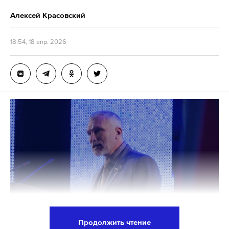
парламентарий.
Алексей Красовский
«Но участвовать надо! — подчеркивает Чепа. —
18:54, 18 апр. 2026
Надо заявлять всегда, везде, где можно, свою
позицию! Даже там, где нас не хотят слышать,
там, где нас ненавидят, по возможности мы все
равно должны жестко заявлять свою позицию.
Даже там, где мы заведомо понимаем, что будет
негатив, но если так же отвечать на всякие
нападки, жестко отвечать, они садятся. Мы по-
любому должны всегда и везде защищать
интересы нашей страны».
Если Москва получит равнозначные с другими
приглашенными участниками требования, то нам
нужно поехать, считает член комитета по
Продолжить чтение
международным делам Совфеда Александр