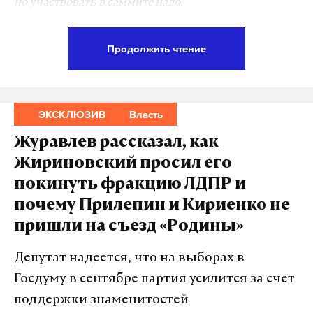
но участвовать в саммите надо.
«Есть приглашение присутствовать на самом
Продолжить чтение
высоком уровне, но мы посмотрим ближе к дате,
Бог знает, что произойдет до этого», — рассказал 23
апреля заместитель министра иностранных дел
ЭКСКЛЮЗИВ
Власть
России Александр Панкин РИА Новости.
Журавлев рассказал, как
Вряд ли саммит «Группы двадцати» принесет
Жириновский просил его
России огромную пользу, говорит первый
покинуть фракцию ЛДПР и
замглавы комитета Госдумы по международным
почему Прилепин и Кириенко не
делам Алексей Чепа.
пришли на съезд «Родины»
«Ожидать что-то грандиозное от участия в G20
Депутат надеется, что на выборах в
нам не приходится, это точно. И не думаю, что мы
Госдуму в сентябре партия усилится за счет
вынесем огромную пользу для себя, участвуя в
поддержки знаменитостей
этом мероприятии», — сообщил Daily Storm