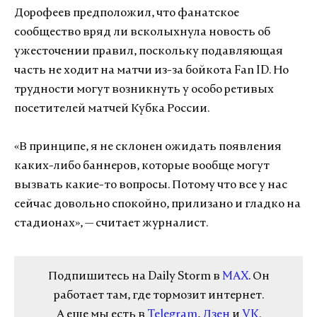
Дорофеев предположил, что фанатское
сообщество вряд ли всколыхнула новость об
ужесточении правил, поскольку подавляющая
часть не ходит на матчи из-за бойкота Fan ID. Но
трудности могут возникнуть у особо ретивых
посетителей матчей Кубка России.
«В принципе, я не склонен ожидать появления
каких-либо баннеров, которые вообще могут
вызвать какие-то вопросы. Потому что все у нас
сейчас довольно спокойно, прилизано и гладко на
стадионах», — считает журналист.
Подпишитесь на Daily Storm в
MAX
. Он
работает там, где тормозит интернет.
А еще мы есть в
Telegram
,
Дзен
и
VK
.