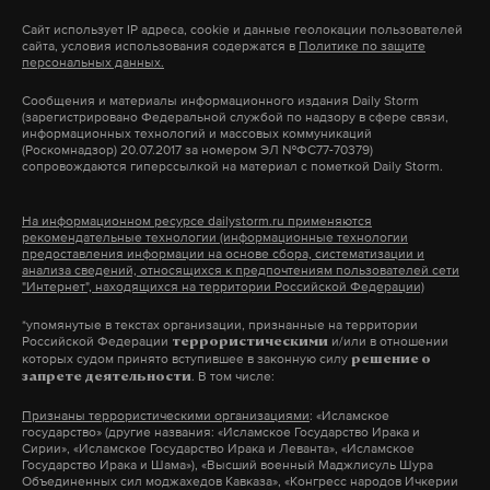
Россией». Лично от себя и администрации области.
прав и права на участие в референдуме граждан
Сайт использует IP адреса, cookie и данные геолокации пользователей
Я этот вопрос уже прорабатываю на Старой
РФ». По нему запрещается осуществлять подкуп
сайта, условия использования содержатся в
Политике по защите
персональных данных.
площади».
избирателей в любом виде.
Сообщения и материалы информационного издания Daily Storm
(зарегистрировано Федеральной службой по надзору в сфере связи,
Я ему задал вопрос: «Михаил Яковлевич, а вам не
«Вручать им денежные средства, подарки и иные
информационных технологий и массовых коммуникаций
(Роскомнадзор) 20.07.2017 за номером ЭЛ №ФС77-70379)
безразлично, от какой партии я?». Говорит, ему
материальные ценности <…>, проводить
сопровождаются гиперссылкой на материал с пометкой Daily Storm.
абсолютно безразлично буду я коммунистом или
льготную распродажу товаров, бесплатно
справедливороссом. Если Старая Площадь
распространять любые товары, за исключением
На информационном ресурсе dailystorm.ru применяются
рекомендательные технологии (информационные технологии
согласует этот вопрос, то без проблем. Ему
агитационных материалов <...>, предоставлять
предоставления информации на основе сбора, систематизации и
поставила задачу «Единая Россия».
услуги безвозмездно или на льготных условиях, а
анализа сведений, относящихся к предпочтениям пользователей сети
"Интернет", находящихся на территории Российской Федерации)
также воздействовать на избирателей
*упомянутые в текстах организации, признанные на территории
Поэтому я попросил его связаться с руководством
посредством обещаний передачи им денежных
Российской Федерации
и/или в отношении
террористическими
партии «Справедливая Россия». Предложил,
средств, ценных бумаг и других материальных
которых судом принято вступившее в законную силу
решение о
. В том числе:
запрете деятельности
чтобы они вместе встретились с Администрацией
благ (в том числе по итогам голосования)», —
Признаны террористическими организациями
: «Исламское
президента и попытались определить мою судьбу,
перечислили в пресс-службе ЦИК.
государство» (другие названия: «Исламское Государство Ирака и
где мне оставаться — в «Справедливой России»
Сирии», «Исламское Государство Ирака и Леванта», «Исламское
Государство Ирака и Шама»), «Высший военный Маджлисуль Шура
или принимать предложение Евраева? Но, к
Кроме того, в период избирательной кампании
Объединенных сил моджахедов Кавказа», «Конгресс народов Ичкерии