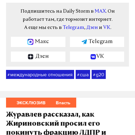
Подпишитесь на Daily Storm в
MAX
. Он
работает там, где тормозит интернет.
А еще мы есть в
Telegram
,
Дзен
и
VK
.
Макс
Telegram
Дзен
VK
международные отношения
сша
g20
#
#
#
ЭКСКЛЮЗИВ
Власть
Журавлев рассказал, как
Жириновский просил его
покинуть фракцию ЛДПР и