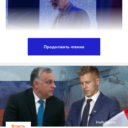
Продолжить чтение
Фото: Global Look Press / Александр Рекун
В Москве прошел съезд партии «Родина». В интервью
Daily Storm председатель Алексей Журавлев
рассказал, почему на собрании не было ранее
заявленного Захара Прилепина и первого
замруководителя Администрации президента Сергея
Кириенко. Политик поведал, почему от партии не
следует ждать выдвижения приближенных
погибшего главы ЧВК «Вагнер» Евгения Пригожина.
Власть